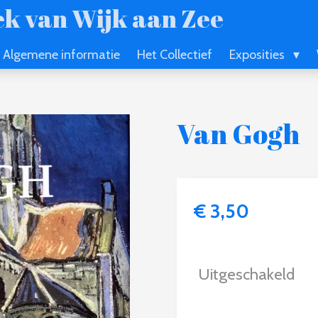
k van Wijk aan Zee
Algemene informatie
Het Collectief
Exposities
Van Gogh
€ 3,50
Uitgeschakeld