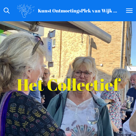
Ga
Kunst OntmoetingsPlek van Wijk aan Zee
direct
naar
de
hoofdinhoud
Het Collectief