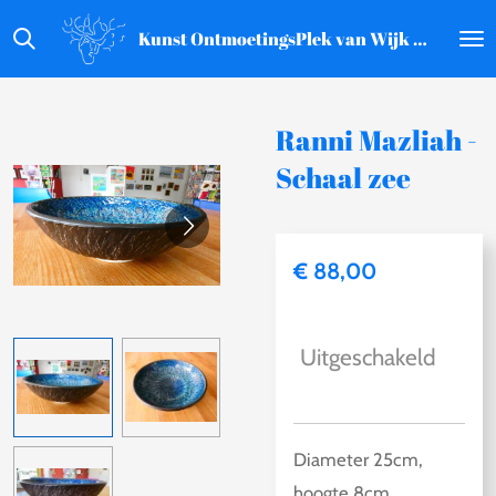
Ga
Kunst OntmoetingsPlek van Wijk aan Zee
direct
naar
de
Ranni Mazliah -
hoofdinhoud
Schaal zee
€ 88,00
Uitgeschakeld
Diameter 25cm,
hoogte 8cm