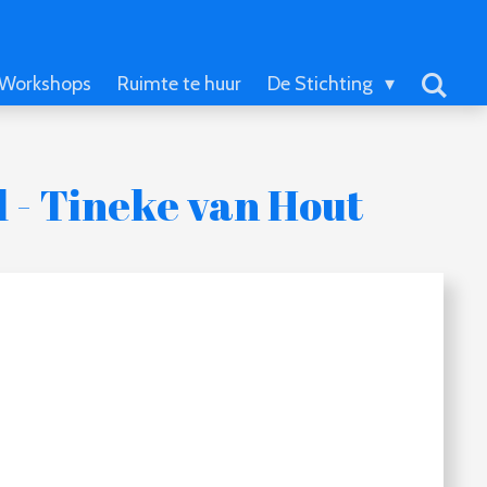
Workshops
Ruimte te huur
De Stichting
l - Tineke van Hout