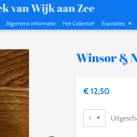
k van Wijk aan Zee
Algemene informatie
Het Collectief
Exposities
Winsor & N
€ 12,50
Uitgesch