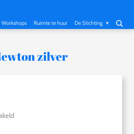
Workshops
Ruimte te huur
De Stichting
ewton zilver
akeld