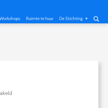
Workshops
Ruimte te huur
De Stichting
t
akeld