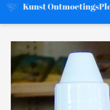
Kunst OntmoetingsPle
Ga
direct
naar
de
hoofdinhoud