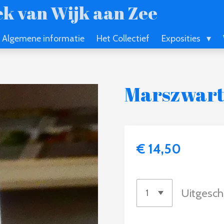
k van Wijk aan Zee
Algemene informatie
Het Collectief
Exposities
Marszwar
€ 14,50
Uitgesch