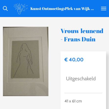
Ga
Kunst OntmoetingsPlek van Wijk aan Zee
direct
naar
de
Vrouw leunend
hoofdinhoud
- Frans Duin
€ 40,00
Uitgeschakeld
41 x 61 cm