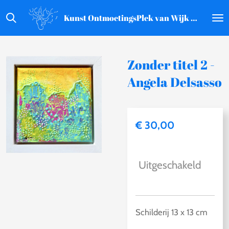
Ga
Kunst OntmoetingsPlek van Wijk aan Zee
direct
naar
de
Zonder titel 2 -
hoofdinhoud
Angela Delsasso
€ 30,00
Uitgeschakeld
Schilderij 13 x 13 cm