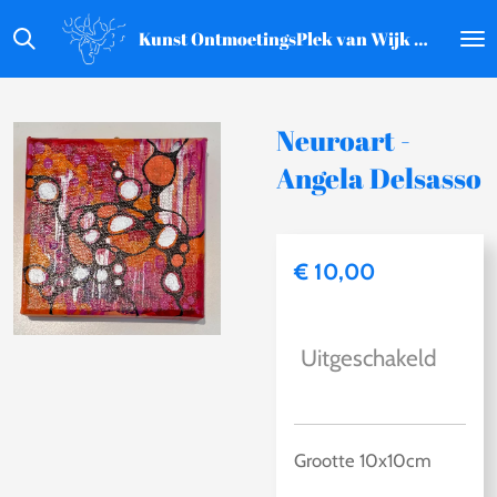
Ga
Kunst OntmoetingsPlek van Wijk aan Zee
direct
naar
de
Neuroart -
hoofdinhoud
Angela Delsasso
€ 10,00
Uitgeschakeld
Grootte 10x10cm