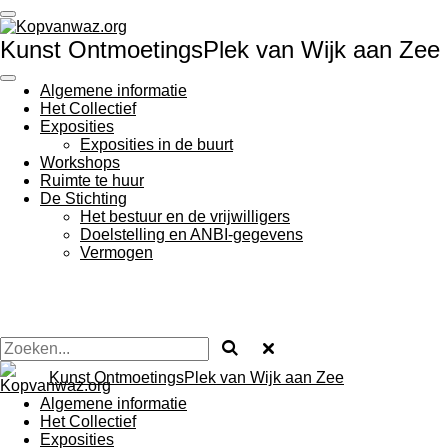
Ga
direct
Kunst OntmoetingsPlek van Wijk aan Zee
naar
de
hoofdinhoud
Algemene informatie
Het Collectief
Exposities
Exposities in de buurt
Workshops
Ruimte te huur
De Stichting
Het bestuur en de vrijwilligers
Doelstelling en ANBI-gegevens
Vermogen
Kunst OntmoetingsPlek van Wijk aan Zee
Algemene informatie
Het Collectief
Exposities