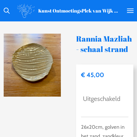
Ga
Kunst OntmoetingsPlek van Wijk aan Zee
direct
naar
de
Rannia Mazliah
hoofdinhoud
- schaal strand
€ 45,00
Uitgeschakeld
26x20cm, golven in
het zand, zandkleur