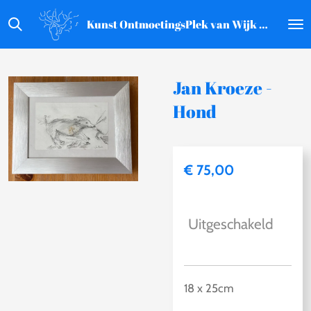
Ga
Kunst OntmoetingsPlek van Wijk aan Zee
direct
naar
de
Jan Kroeze -
hoofdinhoud
Hond
€ 75,00
Uitgeschakeld
18 x 25cm